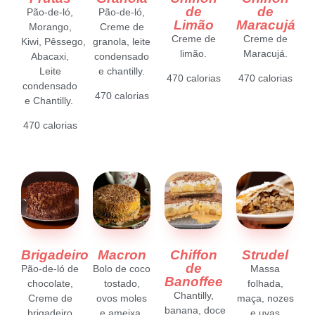
de
de
Pão-de-ló,
Pão-de-ló,
Limão
Maracujá
Morango,
Creme de
Creme de
Creme de
Kiwi,
Pêssego,
granola, leite
limão.
Maracujá.
Abacaxi,
condensado
Leite
e chantilly.
470 calorias
470 calorias
condensado
470 calorias
e Chantilly.
470 calorias
Brigadeiro
Macron
Chiffon
Strudel
de
Pão-de-ló de
Bolo de coco
Massa
Banoffee
chocolate,
tostado,
folhada,
Chantilly,
Creme de
ovos moles
maça,
nozes
banana,
doce
brigadeiro
e ameixa.
e uvas