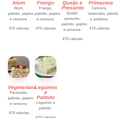
Atum
Frango
Queijo e
Primavera
Presunto
Atum,
Frango,
Cenoura,
Queijo,
palmito,
pepino
palmito,
pepino
beterraba,
palmit
presunto,
e cenoura.
e cenoura.
e azeitona.
palmito,
pepino
470 calorias
470 calorias
470 calorias
e cenoura.
470 calorias
Vegetariana
Legumes
e
Parmesão,
Palmito
palmito,
pepino
Legumes e
e cenoura.
palmito.
470 calorias
470 calorias