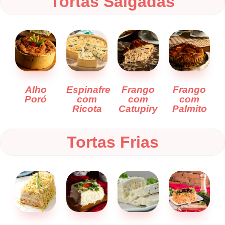
Tortas Salgadas
Alho
Espinafre
Frango
Frango
Poró
com
com
com
Ricota
Catupiry
Palmito
Tortas Frias