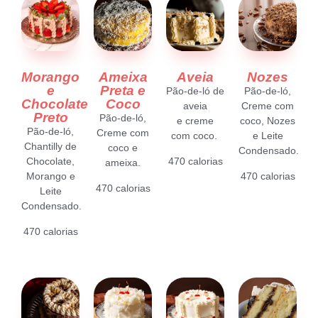
Morango
Ameixa
Aveia
Nozes
e
Preta e
Pão-de-ló de
Pão-de-ló,
Chocolate
Coco
aveia
Creme com
Preto
Pão-de-ló,
e
creme
coco, Nozes
Pão-de-ló,
Creme com
com coco.
e Leite
Chantilly de
coco
e
Condensado.
470 calorias
Chocolate,
ameixa.
470 calorias
Morango e
470 calorias
Leite
Condensado.
470 calorias