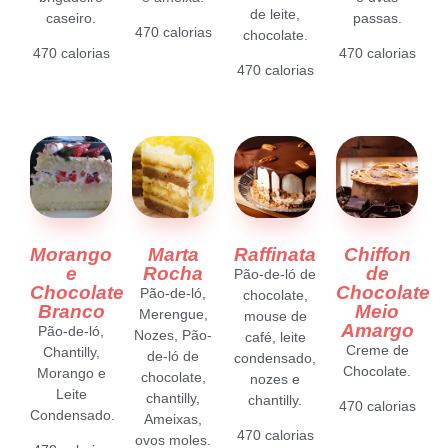
de leite,
caseiro.
passas.
470 calorias
chocolate.
470 calorias
470 calorias
470 calorias
Morango
Marta
Raffinata
Chiffon
e
Rocha
de
Pão-de-ló de
Chocolate
Chocolate
Pão-de-ló,
chocolate,
Branco
Meio
Merengue,
mouse de
Amargo
Pão-de-ló,
Nozes,
Pão-
café, leite
Creme de
Chantilly,
de-ló de
condensado,
Chocolate.
Morango e
chocolate,
nozes e
Leite
chantilly,
chantilly.
470 calorias
Condensado.
Ameixas,
470 calorias
ovos moles.