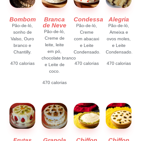
Bombom
Branca
Condessa
Alegria
de Neve
Pão-de-ló,
Pão-de-ló,
Pão-de-ló,
Pão-de-ló,
sonho de
Creme
Ameixa e
Creme de
Valso, Ouro
com
abacaxi
ovos moles,
leite,
leite
branco e
e Leite
e Leite
em pó,
Chantilly.
Condensado.
Condensado.
chocolate
branco
470 calorias
470 calorias
470 calorias
e Leite de
coco.
470 calorias
Frutas
Granola
Chiffon
Chiffon